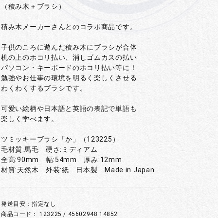
（積み木＋ブラシ）
積み木メーカーさんとのコラボ商品です。
子供のころに遊んだ積み木にブラシが合体
机の上のホコリ払い、消しゴムカスの払い
パソコン・キーボードのホコリ払い等に！
勉強やお仕事の環境を明るく楽しくさせる
わくわくするブラシです。
可愛い絵柄や日本語と英語の表記で単語も
楽しく学べます。
ツミッキーブラシ「か」（123225）
毛材質:馬毛 硬さ:ミディアム
全高:90mm 幅:54mm 厚み:12mm
材質:天然木 外装:紙 日本製 Made in Japan
発送目安：指定なし
商品コード：
123225 / 45602948 14852