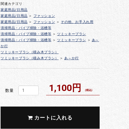
関連カテゴリ :
家庭用品/日用品
家庭用品/日用品
＞
ファッション
家庭用品/日用品
＞
ファッション
＞
その他、お手入れ用
清掃用品・パイプ掃除・浴槽等
清掃用品・パイプ掃除・浴槽等
＞
ツミッキーブラシ
清掃用品・パイプ掃除・浴槽等
＞
ツミッキーブラシ
＞
あ～
か行
ツミッキーブラシ（積み木ブラシ）
ツミッキーブラシ（積み木ブラシ）
＞
あ～か行
1,100円
数量
(税込)
カートに入れる