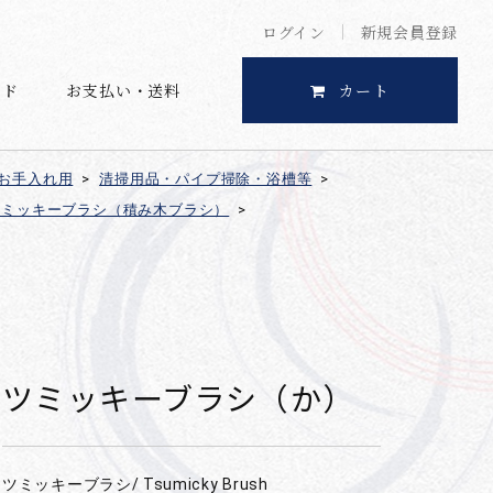
ログイン
新規会員登録
イド
お支払い・送料
カート
お手入れ用
>
清掃用品・パイプ掃除・浴槽等
>
ツミッキーブラシ（積み木ブラシ）
>
ツミッキーブラシ（か）
ツミッキーブラシ/ Tsumicky Brush