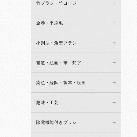
竹ブラシ・竹ヨージ
金巻・平刷毛
小判型・角型ブラシ
書道・絵画・筆・梵字
染色・経師・製本・版画
趣味・工芸
除電機能付きブラシ