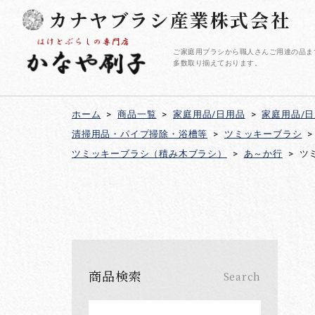
カナヤブラシ産業株式会社
ご家庭用ブラシから職人さんご用達の品ま
多数取り揃えております。
ホーム
>
商品一覧
>
家庭用品/日用品
>
家庭用品/
清掃用品・パイプ掃除・浴槽等
>
ツミッキーブラシ
>
ツミッキーブラシ（積み木ブラシ）
>
あ～か行
>
ツ
商品検索
Search