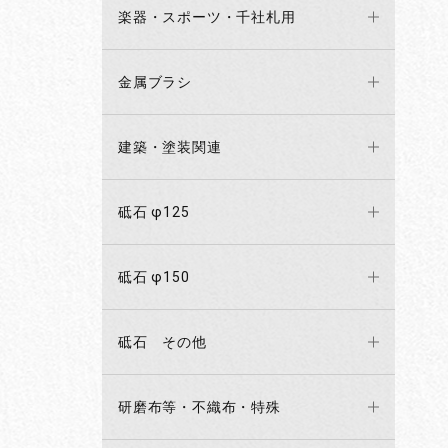
楽器・スポーツ・千社札用
金属ブラシ
建築・塗装関連
砥石 φ125
砥石 φ150
砥石 その他
研磨布等・不織布・特殊