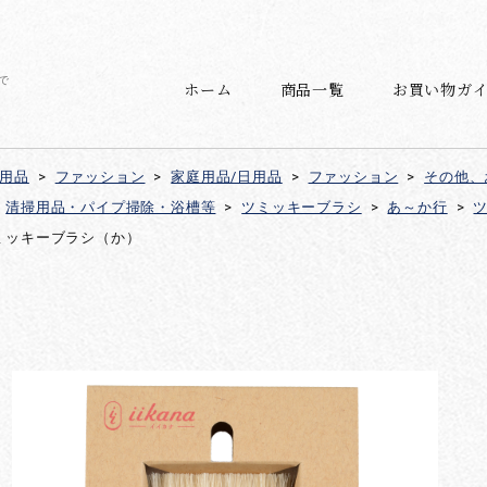
で
ホーム
商品一覧
お買い物ガ
日用品
>
ファッション
>
家庭用品/日用品
>
ファッション
>
その他、
清掃用品・パイプ掃除・浴槽等
>
ツミッキーブラシ
>
あ～か行
>
ミッキーブラシ（か）