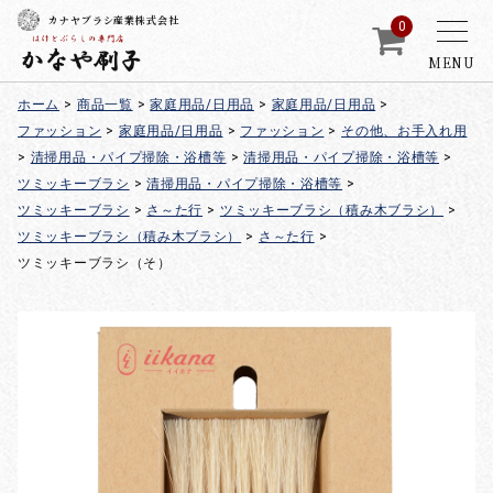
カナヤブラシ産業株式会社
0
MENU
ホーム
>
商品一覧
>
家庭用品/日用品
>
家庭用品/日用品
>
ファッション
>
家庭用品/日用品
>
ファッション
>
その他、お手入れ用
>
清掃用品・パイプ掃除・浴槽等
>
清掃用品・パイプ掃除・浴槽等
>
ツミッキーブラシ
>
清掃用品・パイプ掃除・浴槽等
>
ツミッキーブラシ
>
さ～た行
>
ツミッキーブラシ（積み木ブラシ）
>
ツミッキーブラシ（積み木ブラシ）
>
さ～た行
>
ツミッキーブラシ（そ）