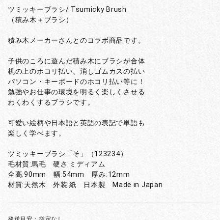
ツミッキーブラシ/ Tsumicky Brush
（積み木＋ブラシ）
積み木メーカーさんとのコラボ商品です。
子供のころに遊んだ積み木にブラシが合体
机の上のホコリ払い、消しゴムカスの払い
パソコン・キーボードのホコリ払い等に！
勉強やお仕事の環境を明るく楽しくさせる
わくわくするブラシです。
可愛い絵柄や日本語と英語の表記で単語も
楽しく学べます。
ツミッキーブラシ「そ」（123234）
毛材質:馬毛 硬さ:ミディアム
全高:90mm 幅:54mm 厚み:12mm
材質:天然木 外装:紙 日本製 Made in Japan
発送目安：指定なし