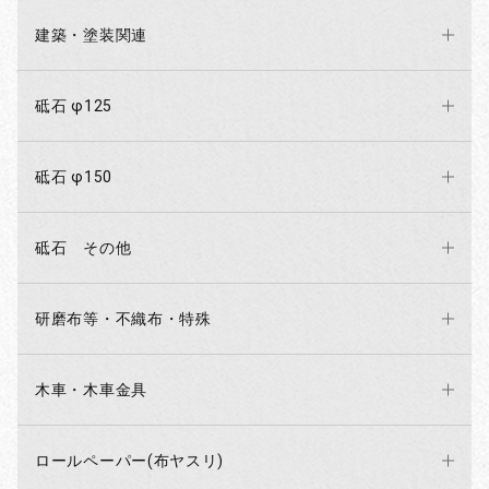
建築・塗装関連
砥石 φ125
砥石 φ150
砥石 その他
研磨布等・不織布・特殊
木車・木車金具
ロールペーパー(布ヤスリ)