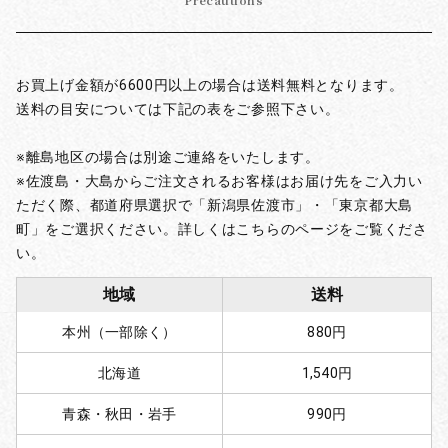
Precautions
お買上げ金額が6600円以上の場合は送料無料となります。
送料の目安については下記の表をご参照下さい。
※離島地区の場合は別途ご連絡をいたします。
※佐渡島・大島からご注文されるお客様はお届け先をご入力い
ただく際、都道府県選択で「新潟県佐渡市」・「東京都大島
町」をご選択ください。詳しくはこちらのページをご覧くださ
い。
地域
送料
本州（一部除く）
880円
北海道
1,540円
青森・秋田・岩手
990円