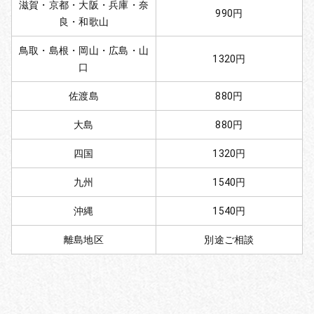
滋賀・京都・大阪・兵庫・奈
990円
良・和歌山
鳥取・島根・岡山・広島・山
1320円
口
佐渡島
880円
大島
880円
四国
1320円
九州
1540円
沖縄
1540円
離島地区
別途ご相談