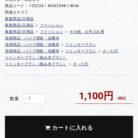
商品コード：
123234 / 45602948 14944
関連カテゴリ :
家庭用品/日用品
家庭用品/日用品
＞
ファッション
家庭用品/日用品
＞
ファッション
＞
その他、お手入れ用
清掃用品・パイプ掃除・浴槽等
清掃用品・パイプ掃除・浴槽等
＞
ツミッキーブラシ
清掃用品・パイプ掃除・浴槽等
＞
ツミッキーブラシ
＞
さ～た行
ツミッキーブラシ（積み木ブラシ）
ツミッキーブラシ（積み木ブラシ）
＞
さ～た行
1,100円
数量
(税込)
カートに入れる