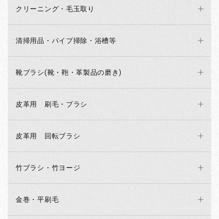
クリーニング・毛玉取り
お買い物を続ける
カートへ進む
清掃用品・パイプ掃除・浴槽等
靴ブラシ(靴・鞄・革製品の磨き)
皮革用 刷毛・ブラシ
皮革用 回転ブラシ
竹ブラシ・竹ヨージ
金巻・平刷毛