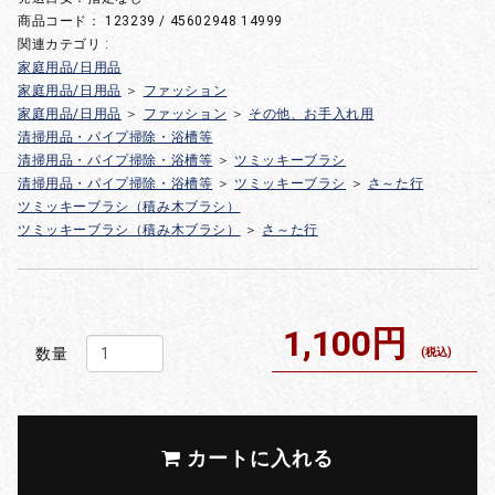
商品コード：
123239 / 45602948 14999
関連カテゴリ :
家庭用品/日用品
家庭用品/日用品
＞
ファッション
家庭用品/日用品
＞
ファッション
＞
その他、お手入れ用
清掃用品・パイプ掃除・浴槽等
清掃用品・パイプ掃除・浴槽等
＞
ツミッキーブラシ
清掃用品・パイプ掃除・浴槽等
＞
ツミッキーブラシ
＞
さ～た行
ツミッキーブラシ（積み木ブラシ）
ツミッキーブラシ（積み木ブラシ）
＞
さ～た行
1,100円
数量
(税込)
カートに入れる