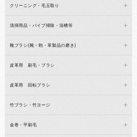
クリーニング・毛玉取り
お買い物を続ける
カートへ進む
清掃用品・パイプ掃除・浴槽等
靴ブラシ(靴・鞄・革製品の磨き)
皮革用 刷毛・ブラシ
皮革用 回転ブラシ
竹ブラシ・竹ヨージ
金巻・平刷毛