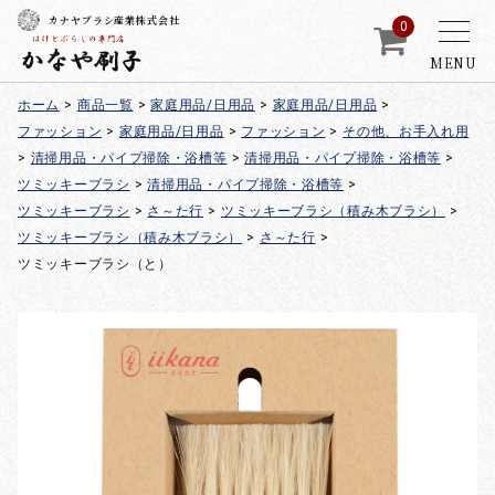
カナヤブラシ産業株式会社
0
MENU
ホーム
>
商品一覧
>
家庭用品/日用品
>
家庭用品/日用品
>
ファッション
>
家庭用品/日用品
>
ファッション
>
その他、お手入れ用
>
清掃用品・パイプ掃除・浴槽等
>
清掃用品・パイプ掃除・浴槽等
>
ツミッキーブラシ
>
清掃用品・パイプ掃除・浴槽等
>
ツミッキーブラシ
>
さ～た行
>
ツミッキーブラシ（積み木ブラシ）
>
ツミッキーブラシ（積み木ブラシ）
>
さ～た行
>
ツミッキーブラシ（と）