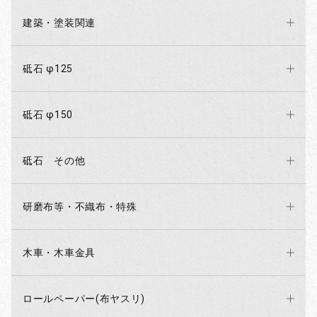
建築・塗装関連
砥石 φ125
砥石 φ150
砥石 その他
研磨布等・不織布・特殊
木車・木車金具
ロールペーパー(布ヤスリ)