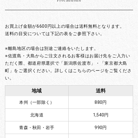
Precautions
お買上げ金額が6600円以上の場合は送料無料となります。
送料の目安については下記の表をご参照下さい。
※離島地区の場合は別途ご連絡をいたします。
※佐渡島・大島からご注文されるお客様はお届け先をご入力い
ただく際、都道府県選択で「新潟県佐渡市」・「東京都大島
町」をご選択ください。詳しくはこちらのページをご覧くださ
い。
地域
送料
本州（一部除く）
880円
北海道
1,540円
青森・秋田・岩手
990円