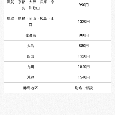
滋賀・京都・大阪・兵庫・奈
990円
良・和歌山
鳥取・島根・岡山・広島・山
1320円
口
佐渡島
880円
大島
880円
四国
1320円
九州
1540円
沖縄
1540円
離島地区
別途ご相談