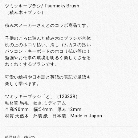
ツミッキーブラシ/ Tsumicky Brush
（積み木＋ブラシ）
積み木メーカーさんとのコラボ商品です。
子供のころに遊んだ積み木にブラシが合体
机の上のホコリ払い、消しゴムカスの払い
パソコン・キーボードのホコリ払い等に！
勉強やお仕事の環境を明るく楽しくさせる
わくわくするブラシです。
可愛い絵柄や日本語と英語の表記で単語も
楽しく学べます。
ツミッキーブラシ「と」（123239）
毛材質:馬毛 硬さ:ミディアム
全高:90mm 幅:54mm 厚み:12mm
材質:天然木 外装:紙 日本製 Made in Japan
発送目安：指定なし