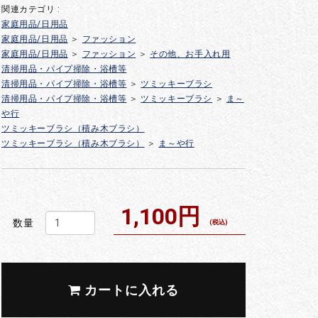
関連カテゴリ :
家庭用品/日用品
家庭用品/日用品
＞
ファッション
家庭用品/日用品
＞
ファッション
＞
その他、お手入れ用
清掃用品・パイプ掃除・浴槽等
清掃用品・パイプ掃除・浴槽等
＞
ツミッキーブラシ
清掃用品・パイプ掃除・浴槽等
＞
ツミッキーブラシ
＞
ま～
や行
ツミッキーブラシ（積み木ブラシ）
ツミッキーブラシ（積み木ブラシ）
＞
ま～や行
1,100円
数量
(税込)
カートに入れる