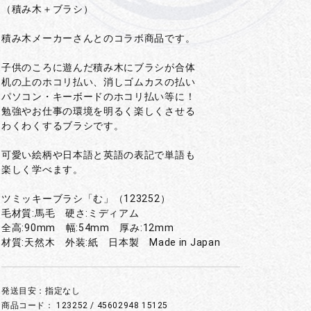
（積み木＋ブラシ）
積み木メーカーさんとのコラボ商品です。
子供のころに遊んだ積み木にブラシが合体
机の上のホコリ払い、消しゴムカスの払い
パソコン・キーボードのホコリ払い等に！
勉強やお仕事の環境を明るく楽しくさせる
わくわくするブラシです。
可愛い絵柄や日本語と英語の表記で単語も
楽しく学べます。
ツミッキーブラシ「む」（123252）
毛材質:馬毛 硬さ:ミディアム
全高:90mm 幅:54mm 厚み:12mm
材質:天然木 外装:紙 日本製 Made in Japan
発送目安：指定なし
商品コード：
123252 / 45602948 15125