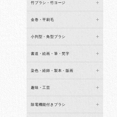
竹ブラシ・竹ヨージ
金巻・平刷毛
小判型・角型ブラシ
書道・絵画・筆・梵字
染色・経師・製本・版画
趣味・工芸
除電機能付きブラシ