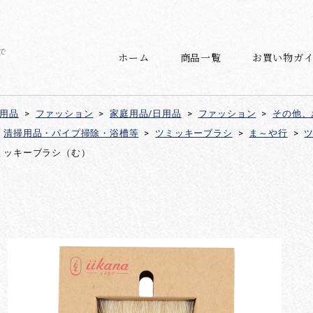
で
ホーム
商品一覧
お買い物ガ
日用品
>
ファッション
>
家庭用品/日用品
>
ファッション
>
その他、
清掃用品・パイプ掃除・浴槽等
>
ツミッキーブラシ
>
ま～や行
>
ミッキーブラシ（む）