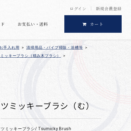
ログイン
新規会員登録
イド
お支払い・送料
カート
お手入れ用
>
清掃用品・パイプ掃除・浴槽等
>
ツミッキーブラシ（積み木ブラシ）
>
ツミッキーブラシ（む）
ツミッキーブラシ/ Tsumicky Brush