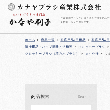
カナヤブラシ産業株式会社
ご家庭用ブラシから職人さんご用達の品ま
多数取り揃えております。
ホーム
>
商品一覧
>
家庭用品/日用品
>
家庭用品/
清掃用品・パイプ掃除・浴槽等
>
ツミッキーブラシ
>
ツミッキーブラシ（積み木ブラシ）
>
ま～や行
>
ツ
商品検索
Search