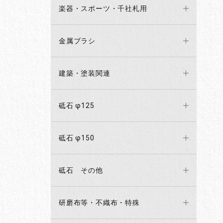
楽器・スポーツ・千社札用
金属ブラシ
建築・塗装関連
砥石 φ125
砥石 φ150
砥石 その他
研磨布等・不織布・特殊