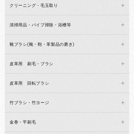
クリーニング・毛玉取り
お買い物を続ける
カートへ進む
清掃用品・パイプ掃除・浴槽等
靴ブラシ(靴・鞄・革製品の磨き)
皮革用 刷毛・ブラシ
皮革用 回転ブラシ
竹ブラシ・竹ヨージ
金巻・平刷毛