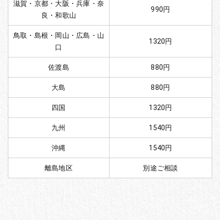
滋賀・京都・大阪・兵庫・奈
990円
良・和歌山
鳥取・島根・岡山・広島・山
1320円
口
佐渡島
880円
大島
880円
四国
1320円
九州
1540円
沖縄
1540円
離島地区
別途ご相談