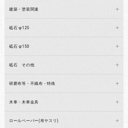
建築・塗装関連
砥石 φ125
砥石 φ150
砥石 その他
研磨布等・不織布・特殊
木車・木車金具
ロールペーパー(布ヤスリ)