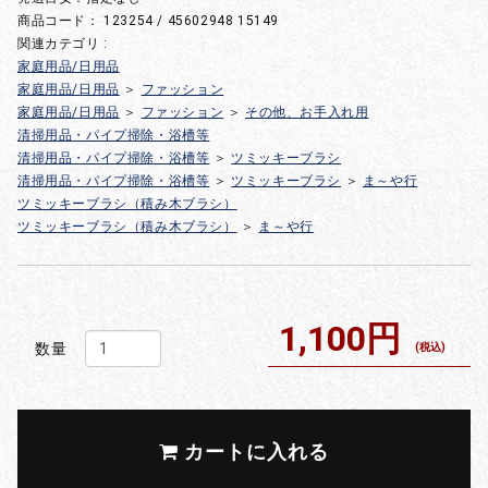
商品コード：
123254 / 45602948 15149
関連カテゴリ :
家庭用品/日用品
家庭用品/日用品
＞
ファッション
家庭用品/日用品
＞
ファッション
＞
その他、お手入れ用
清掃用品・パイプ掃除・浴槽等
清掃用品・パイプ掃除・浴槽等
＞
ツミッキーブラシ
清掃用品・パイプ掃除・浴槽等
＞
ツミッキーブラシ
＞
ま～や行
ツミッキーブラシ（積み木ブラシ）
ツミッキーブラシ（積み木ブラシ）
＞
ま～や行
1,100円
数量
(税込)
カートに入れる