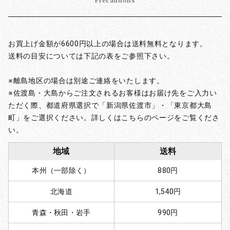
Precautions
お買上げ金額が6600円以上の場合は送料無料となります。
送料の目安については下記の表をご参照下さい。
※離島地区の場合は別途ご連絡をいたします。
※佐渡島・大島からご注文されるお客様はお届け先をご入力い
ただく際、都道府県選択で「新潟県佐渡市」・「東京都大島
町」をご選択ください。詳しくはこちらのページをご覧くださ
い。
地域
送料
本州（一部除く）
880円
北海道
1,540円
青森・秋田・岩手
990円