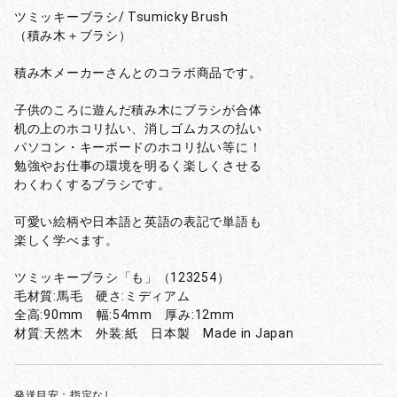
ツミッキーブラシ/ Tsumicky Brush
（積み木＋ブラシ）
積み木メーカーさんとのコラボ商品です。
子供のころに遊んだ積み木にブラシが合体
机の上のホコリ払い、消しゴムカスの払い
パソコン・キーボードのホコリ払い等に！
勉強やお仕事の環境を明るく楽しくさせる
わくわくするブラシです。
可愛い絵柄や日本語と英語の表記で単語も
楽しく学べます。
ツミッキーブラシ「も」（123254）
毛材質:馬毛 硬さ:ミディアム
全高:90mm 幅:54mm 厚み:12mm
材質:天然木 外装:紙 日本製 Made in Japan
発送目安：指定なし