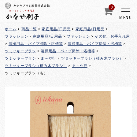
カナヤブラシ産業株式会社
0
MENU
ホーム
>
商品一覧
>
家庭用品/日用品
>
家庭用品/日用品
>
ファッション
>
家庭用品/日用品
>
ファッション
>
その他、お手入れ用
>
清掃用品・パイプ掃除・浴槽等
>
清掃用品・パイプ掃除・浴槽等
>
ツミッキーブラシ
>
清掃用品・パイプ掃除・浴槽等
>
ツミッキーブラシ
>
ま～や行
>
ツミッキーブラシ（積み木ブラシ）
>
ツミッキーブラシ（積み木ブラシ）
>
ま～や行
>
ツミッキーブラシ（も）