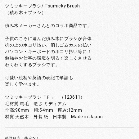
ツミッキーブラシ/ Tsumicky Brush
（積み木＋ブラシ）
積み木メーカーさんとのコラボ商品です。
子供のころに遊んだ積み木にブラシが合体
机の上のホコリ払い、消しゴムカスの払い
パソコン・キーボードのホコリ払い等に！
勉強やお仕事の環境を明るく楽しくさせる
わくわくするブラシです。
可愛い絵柄や英語の表記で単語も
楽しく学べます。
ツミッキーブラシ「Ｆ」 （123611）
毛材質:馬毛 硬さ:ミディアム
全高:90mm 幅:54mm 厚み:12mm
材質:天然木 外装:紙 日本製 Made in Japan
発送目安：指定なし