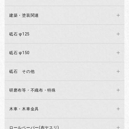
建築・塗装関連
砥石 φ125
砥石 φ150
砥石 その他
研磨布等・不織布・特殊
木車・木車金具
ロールペーパー(布ヤスリ)