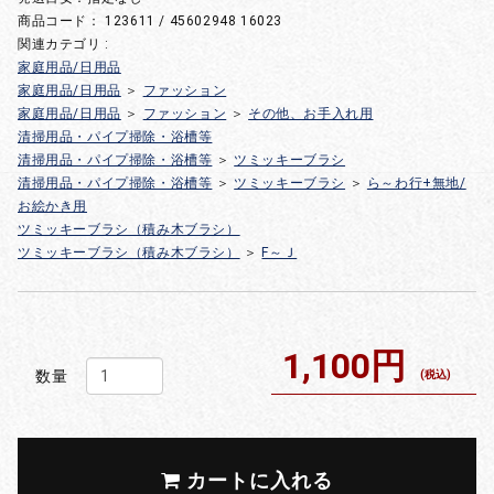
商品コード：
123611 / 45602948 16023
関連カテゴリ :
家庭用品/日用品
家庭用品/日用品
＞
ファッション
家庭用品/日用品
＞
ファッション
＞
その他、お手入れ用
清掃用品・パイプ掃除・浴槽等
清掃用品・パイプ掃除・浴槽等
＞
ツミッキーブラシ
清掃用品・パイプ掃除・浴槽等
＞
ツミッキーブラシ
＞
ら～わ行+無地/
お絵かき用
ツミッキーブラシ（積み木ブラシ）
ツミッキーブラシ（積み木ブラシ）
＞
F～Ｊ
1,100円
数量
(税込)
カートに入れる