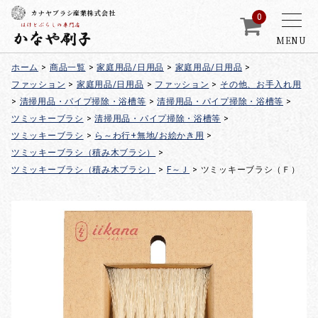
カナヤブラシ産業株式会社
0
MENU
ホーム
>
商品一覧
>
家庭用品/日用品
>
家庭用品/日用品
>
ファッション
>
家庭用品/日用品
>
ファッション
>
その他、お手入れ用
>
清掃用品・パイプ掃除・浴槽等
>
清掃用品・パイプ掃除・浴槽等
>
ツミッキーブラシ
>
清掃用品・パイプ掃除・浴槽等
>
ツミッキーブラシ
>
ら～わ行+無地/お絵かき用
>
ツミッキーブラシ（積み木ブラシ）
>
ツミッキーブラシ（積み木ブラシ）
>
F～Ｊ
>
ツミッキーブラシ（Ｆ）