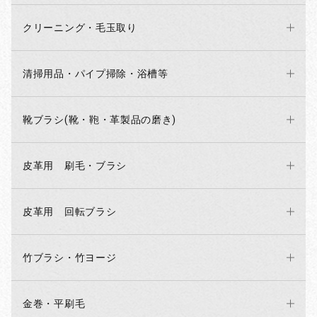
クリーニング・毛玉取り
お買い物を続ける
カートへ進む
清掃用品・パイプ掃除・浴槽等
靴ブラシ(靴・鞄・革製品の磨き)
皮革用 刷毛・ブラシ
皮革用 回転ブラシ
竹ブラシ・竹ヨージ
金巻・平刷毛