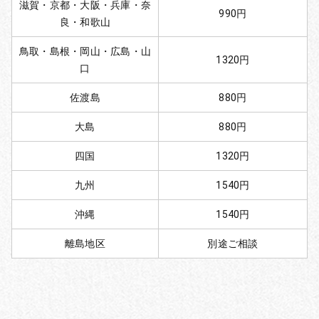
滋賀・京都・大阪・兵庫・奈
990円
良・和歌山
鳥取・島根・岡山・広島・山
1320円
口
佐渡島
880円
大島
880円
四国
1320円
九州
1540円
沖縄
1540円
離島地区
別途ご相談