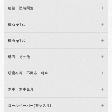
建築・塗装関連
砥石 φ125
砥石 φ150
砥石 その他
研磨布等・不織布・特殊
木車・木車金具
ロールペーパー(布ヤスリ)