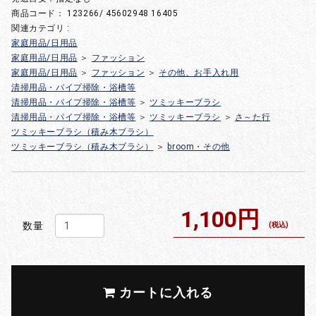
商品コード：
123266/ 45602948 16405
関連カテゴリ :
家庭用品/日用品
家庭用品/日用品
＞
ファッション
家庭用品/日用品
＞
ファッション
＞
その他、お手入れ用
清掃用品・パイプ掃除・浴槽等
清掃用品・パイプ掃除・浴槽等
＞
ツミッキーブラシ
清掃用品・パイプ掃除・浴槽等
＞
ツミッキーブラシ
＞
さ～た行
ツミッキーブラシ（積み木ブラシ）
ツミッキーブラシ（積み木ブラシ）
＞
broom・その他
1,100円
数量
(税込)
カートに入れる