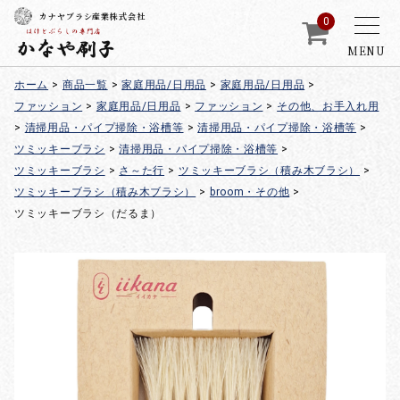
カナヤブラシ産業株式会社
0
MENU
ホーム
>
商品一覧
>
家庭用品/日用品
>
家庭用品/日用品
>
ファッション
>
家庭用品/日用品
>
ファッション
>
その他、お手入れ用
>
清掃用品・パイプ掃除・浴槽等
>
清掃用品・パイプ掃除・浴槽等
>
ツミッキーブラシ
>
清掃用品・パイプ掃除・浴槽等
>
ツミッキーブラシ
>
さ～た行
>
ツミッキーブラシ（積み木ブラシ）
>
ツミッキーブラシ（積み木ブラシ）
>
broom・その他
>
ツミッキーブラシ（だるま）