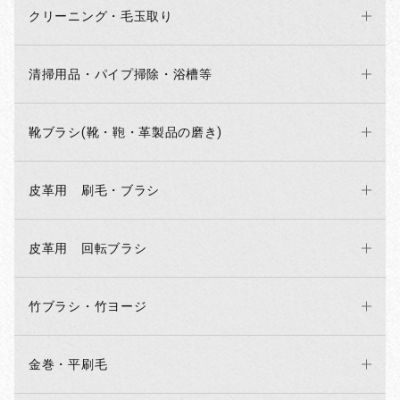
クリーニング・毛玉取り
お買い物を続ける
カートへ進む
清掃用品・パイプ掃除・浴槽等
靴ブラシ(靴・鞄・革製品の磨き)
皮革用 刷毛・ブラシ
皮革用 回転ブラシ
竹ブラシ・竹ヨージ
金巻・平刷毛