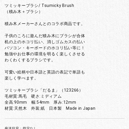
ツミッキーブラシ/ Tsumicky Brush
（積み木＋ブラシ）
積み木メーカーさんとのコラボ商品です。
子供のころに遊んだ積み木にブラシが合体
机の上のホコリ払い、消しゴムカスの払い
パソコン・キーボードのホコリ払い等に！
勉強やお仕事の環境を明るく楽しくさせる
わくわくするブラシです。
可愛い絵柄や日本語と英語の表記で単語も
楽しく学べます。
ツミッキーブラシ「だるま」（123266）
毛材質:馬毛 硬さ:ミディアム
全高:90mm 幅:54mm 厚み:12mm
材質:天然木 外装:紙 日本製 Made in Japan
発送目安：指定なし