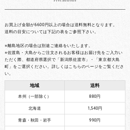
Precautions
お買上げ金額が6600円以上の場合は送料無料となります。
送料の目安については下記の表をご参照下さい。
※離島地区の場合は別途ご連絡をいたします。
※佐渡島・大島からご注文されるお客様はお届け先をご入力い
ただく際、都道府県選択で「新潟県佐渡市」・「東京都大島
町」をご選択ください。詳しくはこちらのページをご覧くださ
い。
地域
送料
本州（一部除く）
880円
北海道
1,540円
青森・秋田・岩手
990円