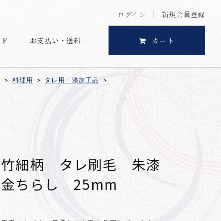
ログイン
新規会員登録
イド
お支払い・送料
カート
用
>
料理用
>
タレ用 漆加工品
>
竹細柄 タレ刷毛 朱漆
金ちらし 25mm