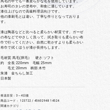
馬毛の中でも一番柔らかな毛を使用しています。
お寿司のタレの塗布や、和食に適しています。
漆仕上げなので高級料理店向けです。
他の漆刷毛とは違い、丁寧な作りとなっておりま
す。
漆は陶器などと比べると柔らかい材質です。ガーゼ
の布などでやさしく洗って、拭き取りも柔らかい布
巾で行ってください。自然に乾かすよりも柔らかい
布巾で拭くほうが漆が長持ちします。
毛材質:馬毛(胴毛） 硬さ:ソフト
約 全長:220mm 毛幅:25mm
毛丈:20mm 柄部:木竹
朱漆 金ちらし加工
日本製
発送目安：3～4日後
商品コード：
123722 / 45602948 14524
関連カテゴリ :