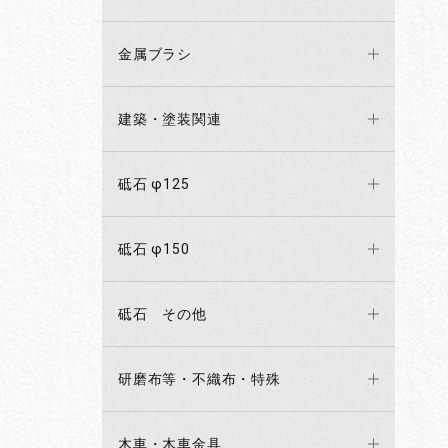
金属ブラシ
建築・塗装関連
砥石 φ125
砥石 φ150
砥石 その他
研磨布等・不織布・特殊
木車・木車金具