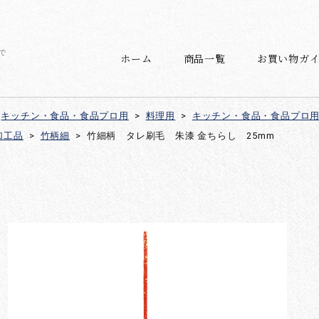
で
ホーム
商品一覧
お買い物ガ
キッチン・食品・食品プロ用
>
料理用
>
キッチン・食品・食品プロ
加工品
>
竹柄細
>
竹細柄 タレ刷毛 朱漆 金ちらし 25mm