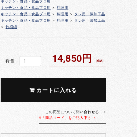
キッチン・食品・食品プロ用
キッチン・食品・食品プロ用
＞
料理用
キッチン・食品・食品プロ用
＞
料理用
＞
タレ用 漆加工品
キッチン・食品・食品プロ用
＞
料理用
＞
タレ用 漆加工品
＞
竹柄細
14,850円
数量
(税込)
カートに入れる
この商品について問い合わせる
※「商品コード」をご記入下さい。