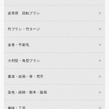
皮革用 回転ブラシ
竹ブラシ・竹ヨージ
金巻・平刷毛
小判型・角型ブラシ
書道・絵画・筆・梵字
染色・経師・製本・版画
趣味・工芸