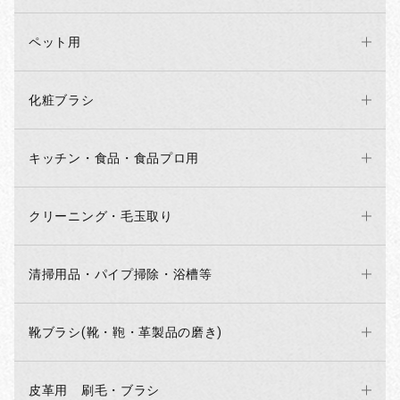
ペット用
化粧ブラシ
キッチン・食品・食品プロ用
クリーニング・毛玉取り
清掃用品・パイプ掃除・浴槽等
お買い物を続ける
カートへ進む
靴ブラシ(靴・鞄・革製品の磨き)
皮革用 刷毛・ブラシ