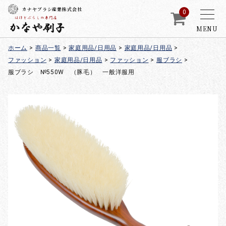
カナヤブラシ産業株式会社
0
MENU
ホーム
>
商品一覧
>
家庭用品/日用品
>
家庭用品/日用品
>
ファッション
>
家庭用品/日用品
>
ファッション
>
服ブラシ
>
服ブラシ №550W （豚毛） 一般洋服用