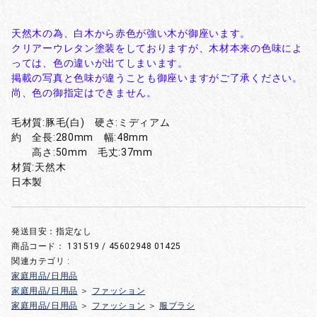
天然木の為、白木から赤色が強い木が御座います。
クリアーウレタン塗装をしておりますが、木材本来の色味によ
っては、色の違いが出てしまいます。
掲載の写真と色味が違うことも御座いますがご了承ください。
尚、色の御指定はできません。
毛材質:豚毛(白) 硬さ:ミディアム
約 全長:280mm 幅:48mm
高さ:50mm 毛丈:37mm
材質:天然木
日本製
発送目安：指定なし
商品コード：
131519 / 45602948 01425
関連カテゴリ :
家庭用品/日用品
家庭用品/日用品
＞
ファッション
家庭用品/日用品
＞
ファッション
＞
服ブラシ