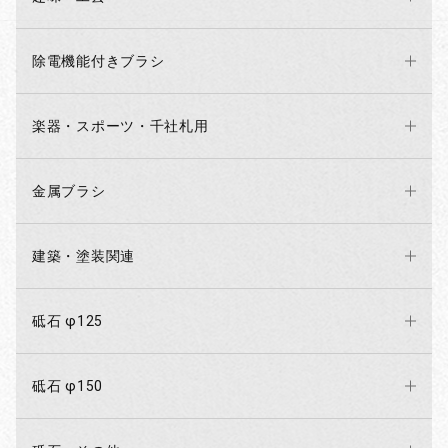
除電機能付きブラシ
楽器・スポーツ・千社札用
金属ブラシ
建築・塗装関連
砥石 φ125
砥石 φ150