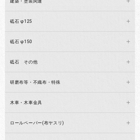
建築・塗装関連
砥石 φ125
砥石 φ150
砥石 その他
研磨布等・不織布・特殊
木車・木車金具
ロールペーパー(布ヤスリ)