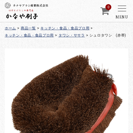
カナヤブラシ産業株式会社
0
MENU
ホーム
>
商品一覧
>
キッチン・食品・食品プロ用
>
キッチン・食品・食品プロ用
>
タワシ・ササラ
>
シュロタワシ (赤帯)