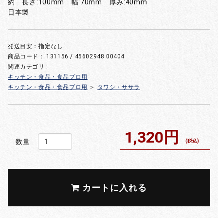
約 長さ:100mm 幅:70mm 厚み:40mm
日本製
発送目安：指定なし
商品コード：
131156 / 45602948 00404
関連カテゴリ :
キッチン・食品・食品プロ用
キッチン・食品・食品プロ用
＞
タワシ・ササラ
1,320円
数量
(税込)
カートに入れる