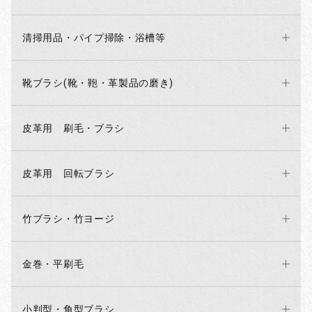
清掃用品・パイプ掃除・浴槽等
靴ブラシ(靴・鞄・革製品の磨き)
皮革用 刷毛・ブラシ
お買い物を続ける
カートへ進む
皮革用 回転ブラシ
竹ブラシ・竹ヨージ
金巻・平刷毛
小判型・角型ブラシ