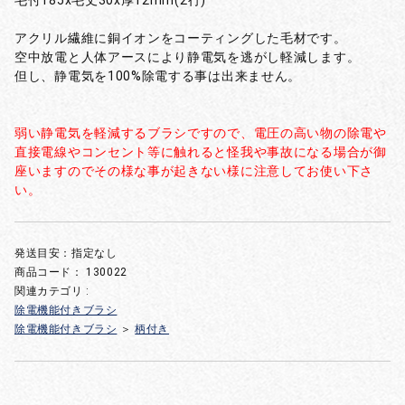
毛付185x毛丈30x厚12mm(2行)
アクリル繊維に銅イオンをコーティングした毛材です。
空中放電と人体アースにより静電気を逃がし軽減します。
但し、静電気を100%除電する事は出来ません。
弱い静電気を軽減するブラシですので、電圧の高い物の除電や
直接電線やコンセント等に触れると怪我や事故になる場合が御
座いますのでその様な事が起きない様に注意してお使い下さ
い。
発送目安：指定なし
商品コード：
130022
関連カテゴリ :
除電機能付きブラシ
除電機能付きブラシ
＞
柄付き