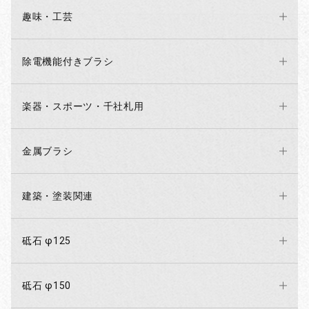
趣味・工芸
除電機能付きブラシ
楽器・スポーツ・千社札用
金属ブラシ
建築・塗装関連
砥石 φ125
砥石 φ150