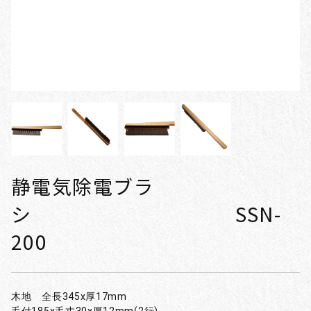
静電気除電ブラ
シ SSN-
200
木地 全長345x厚17mm