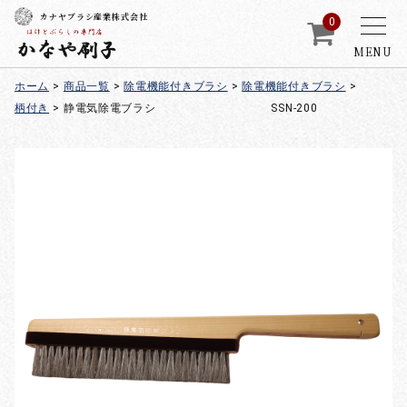
カナヤブラシ産業株式会社
0
MENU
ホーム
>
商品一覧
>
除電機能付きブラシ
>
除電機能付きブラシ
>
柄付き
>
静電気除電ブラシ SSN-200