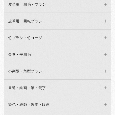
皮革用 刷毛・ブラシ
皮革用 回転ブラシ
竹ブラシ・竹ヨージ
金巻・平刷毛
小判型・角型ブラシ
書道・絵画・筆・梵字
染色・経師・製本・版画