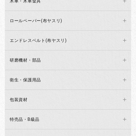
木車・木車金具
ロールペーパー(布ヤスリ)
エンドレスベルト(布ヤスリ)
研磨機材・部品
衛生・保護用品
包装資材
特売品・B級品