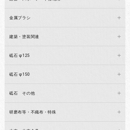
金属ブラシ
建築・塗装関連
砥石 φ125
砥石 φ150
砥石 その他
研磨布等・不織布・特殊