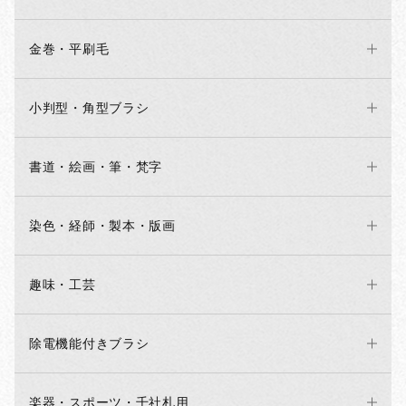
金巻・平刷毛
小判型・角型ブラシ
書道・絵画・筆・梵字
染色・経師・製本・版画
趣味・工芸
除電機能付きブラシ
楽器・スポーツ・千社札用