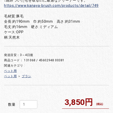
↓絡みついた毛を取るのに最適なクリーナーです。
https://www.kanaya-brush.com/products/detail/749
毛材質:豚毛
全長:約190mm 巾:約50mm 高さ:約31mm
毛丈:約16mm 硬さ:ミディアム
ケース:OPP
柄:天然木
発送目安：3～4日後
商品コード：
131068 / 45602948 00381
関連カテゴリ :
ペット用
ペット用
＞
ブラシ
3,850円
数量
(税込)