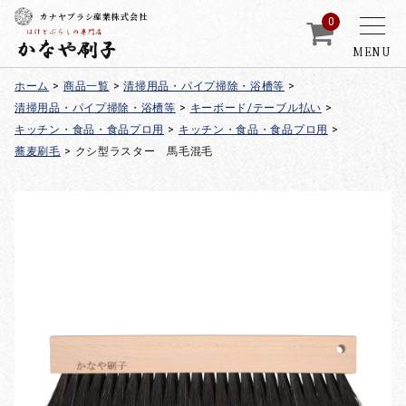
カナヤブラシ産業株式会社
0
MENU
ホーム
>
商品一覧
>
清掃用品・パイプ掃除・浴槽等
>
清掃用品・パイプ掃除・浴槽等
>
キーボード/テーブル払い
>
キッチン・食品・食品プロ用
>
キッチン・食品・食品プロ用
>
蕎麦刷毛
>
クシ型ラスター 馬毛混毛