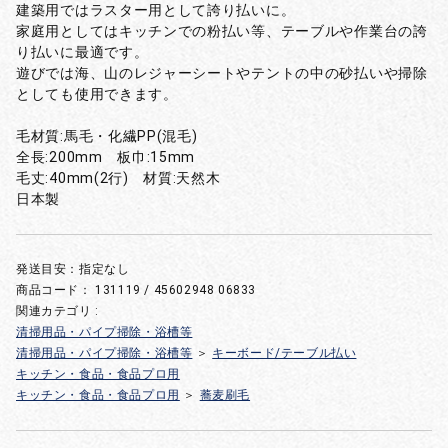
建築用ではラスター用として誇り払いに。
家庭用としてはキッチンでの粉払い等、テーブルや作業台の誇
り払いに最適です。
遊びでは海、山のレジャーシートやテントの中の砂払いや掃除
としても使用できます。
毛材質:馬毛・化繊PP(混毛)
全長:200mm 板巾:15mm
毛丈:40mm(2行) 材質:天然木
日本製
発送目安：指定なし
商品コード：
131119 / 45602948 06833
関連カテゴリ :
清掃用品・パイプ掃除・浴槽等
清掃用品・パイプ掃除・浴槽等
＞
キーボード/テーブル払い
キッチン・食品・食品プロ用
キッチン・食品・食品プロ用
＞
蕎麦刷毛