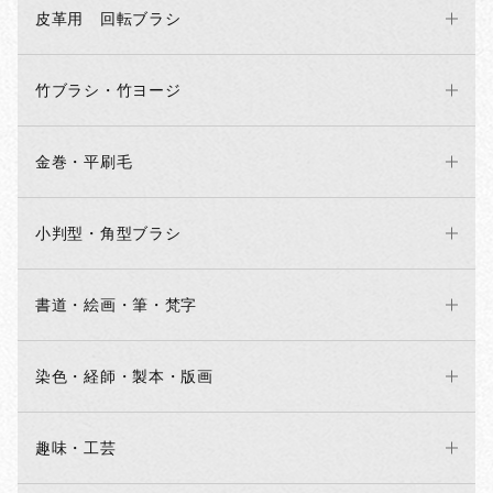
皮革用 回転ブラシ
竹ブラシ・竹ヨージ
金巻・平刷毛
小判型・角型ブラシ
書道・絵画・筆・梵字
染色・経師・製本・版画
趣味・工芸