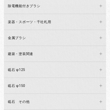
除電機能付きブラシ
楽器・スポーツ・千社札用
金属ブラシ
建築・塗装関連
砥石 φ125
砥石 φ150
砥石 その他