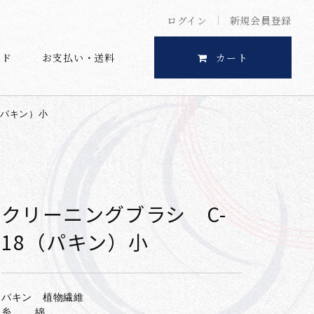
ログイン
新規会員登録
イド
お支払い・送料
カート
（パキン）小
クリーニングブラシ C-
18（パキン）小
パキン 植物繊維
糸 綿