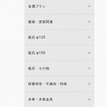
金属ブラシ
建築・塗装関連
砥石 φ125
砥石 φ150
砥石 その他
研磨布等・不織布・特殊
木車・木車金具