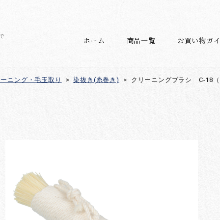
で
ホーム
商品一覧
お買い物ガ
リーニング・毛玉取り
>
染抜き(糸巻き)
>
クリーニングブラシ C-18