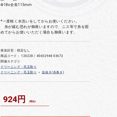
Φ18x全長115mm
*一度軽く水洗いをしてからお使いください。
糸が緩む恐れが御座いますので、ニス等で糸を固
めてからお使いいただく場合も御座います。
発送目安：指定なし
商品コード：
120228 / 45602948 03672
関連カテゴリ :
クリーニング・毛玉取り
クリーニング・毛玉取り
＞
染抜き(糸巻き)
924円
(税込)