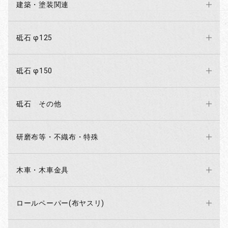
建築・塗装関連
砥石 φ125
砥石 φ150
砥石 その他
研磨布等・不織布・特殊
木車・木車金具
ロールペーパー(布ヤスリ)