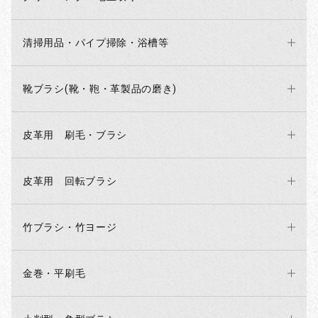
清掃用品・パイプ掃除・浴槽等
靴ブラシ(靴・鞄・革製品の磨き)
皮革用 刷毛・ブラシ
お買い物を続ける
カートへ進む
皮革用 回転ブラシ
竹ブラシ・竹ヨージ
金巻・平刷毛