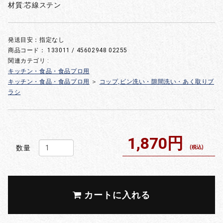
材質:芯線ステン
発送目安：指定なし
商品コード：
133011 / 45602948 02255
関連カテゴリ :
キッチン・食品・食品プロ用
キッチン・食品・食品プロ用
＞
コップ,ビン洗い・隙間洗い・あく取りブ
ラシ
1,870円
数量
(税込)
カートに入れる