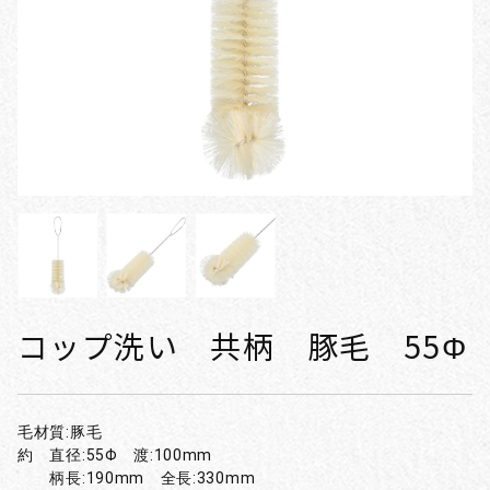
コップ洗い 共柄 豚毛 55Φ
毛材質:豚毛
約 直径:55Φ 渡:100mm
柄長:190mm 全長:330mm