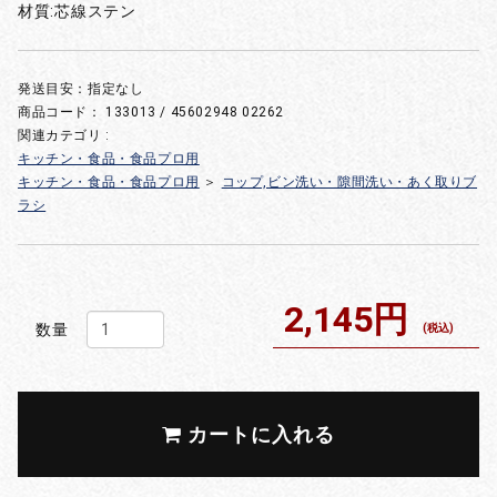
材質:芯線ステン
発送目安：指定なし
商品コード：
133013 / 45602948 02262
関連カテゴリ :
キッチン・食品・食品プロ用
キッチン・食品・食品プロ用
＞
コップ,ビン洗い・隙間洗い・あく取りブ
ラシ
2,145円
数量
(税込)
カートに入れる