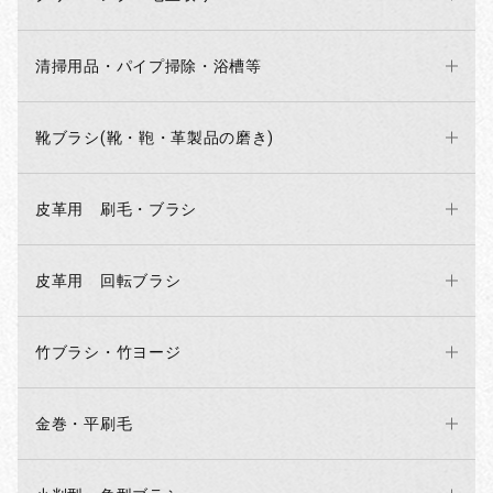
清掃用品・パイプ掃除・浴槽等
靴ブラシ(靴・鞄・革製品の磨き)
皮革用 刷毛・ブラシ
お買い物を続ける
カートへ進む
皮革用 回転ブラシ
竹ブラシ・竹ヨージ
金巻・平刷毛