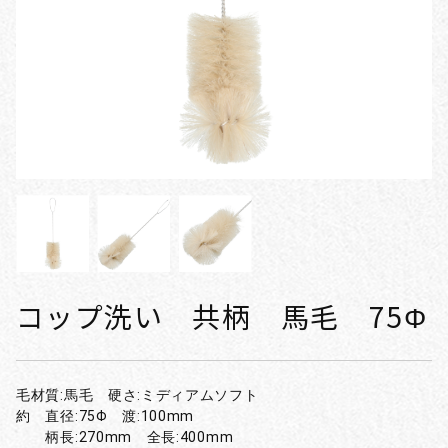
コップ洗い 共柄 馬毛 75Φ
毛材質:馬毛 硬さ:ミディアムソフト
約 直径:75Φ 渡:100mm
柄長:270mm 全長:400mm