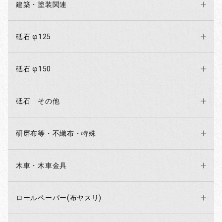
建築・塗装関連
砥石 φ125
砥石 φ150
砥石 その他
研磨布等・不織布・特殊
木車・木車金具
ロールペーパー(布ヤスリ)