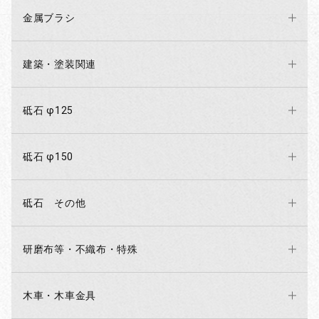
金属ブラシ
建築・塗装関連
砥石 φ125
砥石 φ150
砥石 その他
研磨布等・不織布・特殊
木車・木車金具