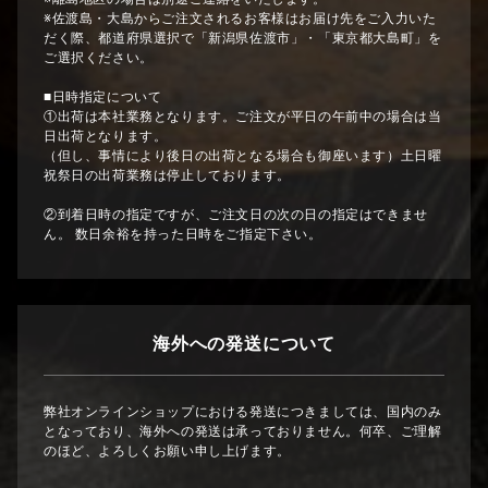
※佐渡島・大島からご注文されるお客様はお届け先をご入力いた
だく際、都道府県選択で「新潟県佐渡市」・「東京都大島町」を
ご選択ください。
■日時指定について
①出荷は本社業務となります。ご注文が平日の午前中の場合は当
日出荷となります。
（但し、事情により後日の出荷となる場合も御座います）土日曜
祝祭日の出荷業務は停止しております。
②到着日時の指定ですが、ご注文日の次の日の指定はできませ
ん。 数日余裕を持った日時をご指定下さい。
海外への発送について
弊社オンラインショップにおける発送につきましては、国内のみ
となっており、海外への発送は承っておりません。何卒、ご理解
のほど、よろしくお願い申し上げます。