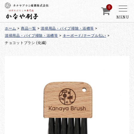
カナヤブラシ産業株式会社
0
MENU
ホーム
>
商品一覧
>
清掃用品・パイプ掃除・浴槽等
>
清掃用品・パイプ掃除・浴槽等
>
キーボード/テーブル払い
>
チョコットブラシ (化繊)