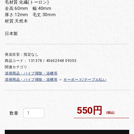
毛材質:化繊(トーロン)
全高:60mm 幅:40mm
厚さ:12mm 毛丈:30mm
材質:天然木
日本製
発送目安：指定なし
商品コード：
131378 / 45602948 09353
関連カテゴリ :
清掃用品・パイプ掃除・浴槽等
清掃用品・パイプ掃除・浴槽等
＞
キーボード/テーブル払い
550円
数量
(税込)