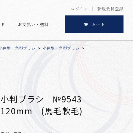
ログイン
新規会員登録
イド
お支払い・送料
カート
小判型・角型ブラシ
>
小判型・角型ブラシ
>
小判ブラシ №9543
120mm (馬毛軟毛)