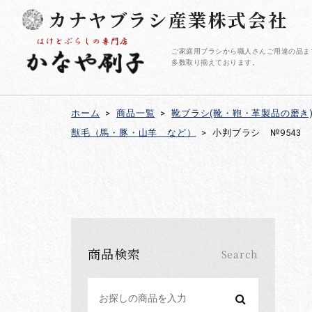
カナヤブラシ産業株式会社
ご家庭用ブラシから職人さんご用達の品ま
多数取り揃えております。
ホーム
>
商品一覧
>
靴ブラシ(靴・鞄・革製品の磨き
獣毛（馬・豚・山羊 など）
>
小判ブラシ №9543 
商品検索
Search