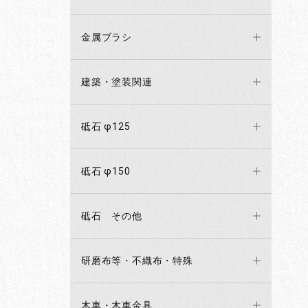
金属ブラシ
建築・塗装関連
砥石 φ125
砥石 φ150
砥石 その他
研磨布等・不織布・特殊
木車・木車金具