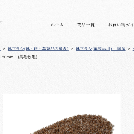
で
ホーム
商品一覧
お買い物ガ
)
>
靴ブラシ(靴・鞄・革製品の磨き)
>
靴ブラシ(革製品用) 国産
>
120mm (馬毛軟毛)