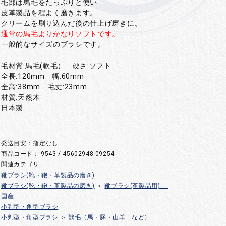
毛部は馬毛をたっぷりと使い
皮革製品を程よく磨きます。
クリームを刷り込んだ後の仕上げ磨きに。
通常の馬毛よりかなりソフトです。
一般的なサイズのブラシです。
毛材質:馬毛(軟毛） 硬さ:ソフト
全長:120mm 幅:60mm
全高:38mm 毛丈:23mm
材質:天然木
日本製
発送目安：指定なし
商品コード：
9543 / 45602948 09254
関連カテゴリ :
靴ブラシ(靴・鞄・革製品の磨き)
靴ブラシ(靴・鞄・革製品の磨き)
＞
靴ブラシ(革製品用)
国産
小判型・角型ブラシ
小判型・角型ブラシ
＞
獣毛（馬・豚・山羊 など）