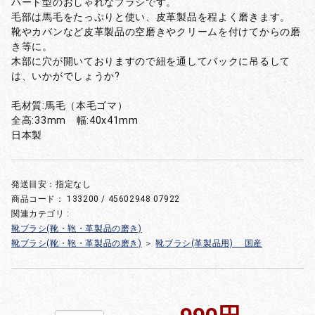
ハート型のおしゃれなブラシです。
毛部は馬毛をたっぷりと使い、皮革製品を程よく磨きます。
靴やカバンなど皮革製品の空磨きやクリームを付けてからの磨
き等に。
木部に穴が開いておりますので紐を通してバックに吊るして
は、いかがでしょうか?
毛材質:馬毛（本毛ゴマ）
全高:33mm 幅:40x41mm
日本製
発送目安：指定なし
商品コード：
133200 / 45602948 07922
関連カテゴリ :
靴ブラシ(靴・鞄・革製品の磨き)
靴ブラシ(靴・鞄・革製品の磨き)
＞
靴ブラシ(革製品用) 国産