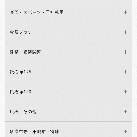
楽器・スポーツ・千社札用
金属ブラシ
建築・塗装関連
砥石 φ125
砥石 φ150
砥石 その他
研磨布等・不織布・特殊