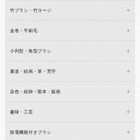
竹ブラシ・竹ヨージ
金巻・平刷毛
小判型・角型ブラシ
書道・絵画・筆・梵字
染色・経師・製本・版画
趣味・工芸
除電機能付きブラシ