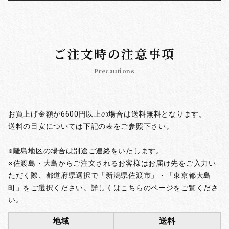
ご注文時の注意事項
Precautions
お買上げ金額が6600円以上の場合は送料無料となります。
送料の目安については下記の表をご参照下さい。
※離島地区の場合は別途ご連絡をいたします。
※佐渡島・大島からご注文されるお客様はお届け先をご入力い
ただく際、都道府県選択で「新潟県佐渡市」・「東京都大島
町」をご選択ください。詳しくはこちらのページをご覧くださ
い。
地域
送料