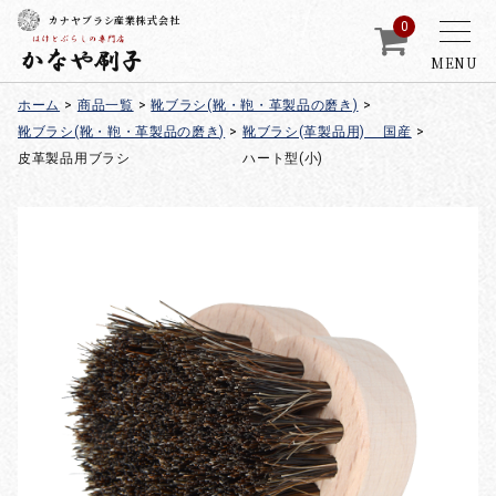
カナヤブラシ産業株式会社
0
MENU
ホーム
>
商品一覧
>
靴ブラシ(靴・鞄・革製品の磨き)
>
靴ブラシ(靴・鞄・革製品の磨き)
>
靴ブラシ(革製品用) 国産
>
皮革製品用ブラシ ハート型(小)