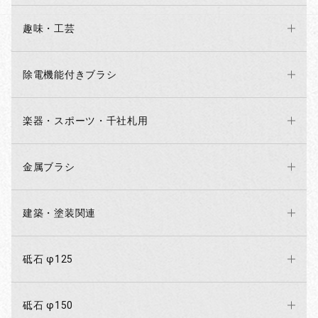
趣味・工芸
除電機能付きブラシ
楽器・スポーツ・千社札用
金属ブラシ
建築・塗装関連
砥石 φ125
砥石 φ150