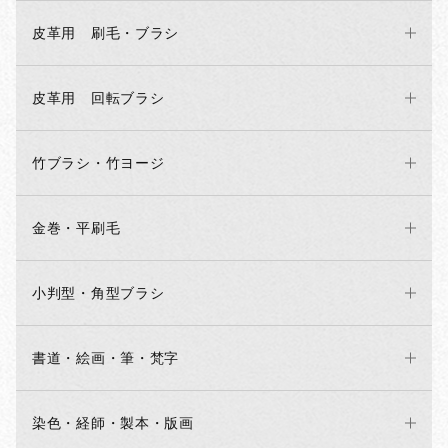
皮革用 刷毛・ブラシ
皮革用 回転ブラシ
竹ブラシ・竹ヨージ
金巻・平刷毛
小判型・角型ブラシ
書道・絵画・筆・梵字
染色・経師・製本・版画