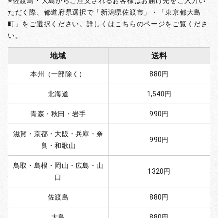
※佐渡島・大島からご注文されるお客様はお届け先をご入力い
ただく際、都道府県選択で「新潟県佐渡市」・「東京都大島
町」をご選択ください。詳しくはこちらのページをご覧くださ
い。
地域
送料
本州（一部除く）
880円
北海道
1,540円
青森・秋田・岩手
990円
滋賀・京都・大阪・兵庫・奈
990円
良・和歌山
鳥取・島根・岡山・広島・山
1320円
口
佐渡島
880円
大島
880円