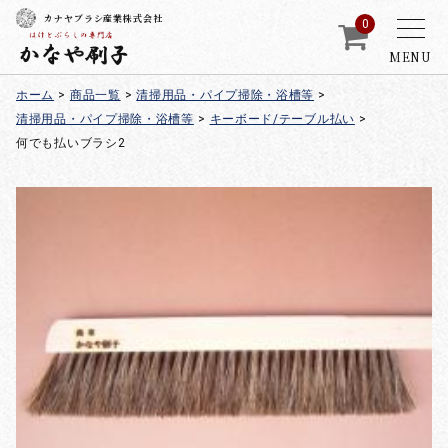
カナヤブラシ産業株式会社
0
MENU
ホーム
>
商品一覧
>
清掃用品・パイプ掃除・浴槽等
>
清掃用品・パイプ掃除・浴槽等
>
キーボード/テーブル払い
>
何でも払いブラシ2