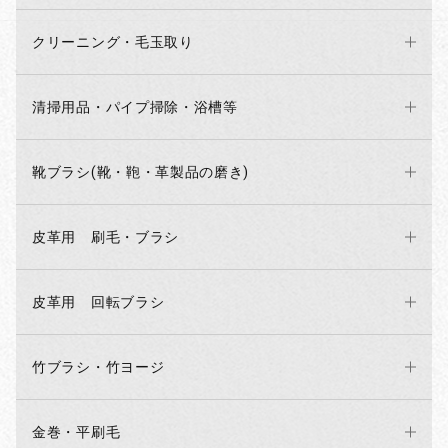
クリーニング・毛玉取り
清掃用品・パイプ掃除・浴槽等
靴ブラシ(靴・鞄・革製品の磨き)
皮革用 刷毛・ブラシ
皮革用 回転ブラシ
竹ブラシ・竹ヨージ
金巻・平刷毛