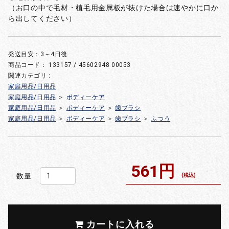
（お口の中で毛材・植毛用金属板が抜けた場合は速やかに口か
ら出してください）
発送目安：3～4日後
商品コード：
133157 / 45602948 00053
関連カテゴリ :
家庭用品/日用品
家庭用品/日用品
＞
ボディーケア
家庭用品/日用品
＞
ボディーケア
＞
歯ブラシ
家庭用品/日用品
＞
ボディーケア
＞
歯ブラシ
＞
ふつう
561円
数量
(税込)
カートに入れる