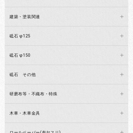
建築・塗装関連
砥石 φ125
砥石 φ150
砥石 その他
研磨布等・不織布・特殊
木車・木車金具
ロールペーパー(布ヤスリ)