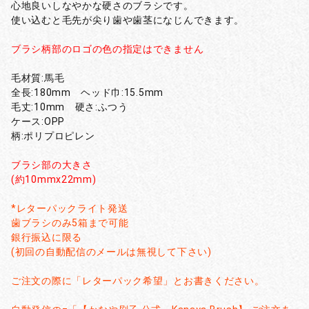
心地良いしなやかな硬さのブラシです。
使い込むと毛先が尖り歯や歯茎になじんできます。
ブラシ柄部のロゴの色の指定はできません
毛材質:馬毛
全長:180mm ヘッド巾:15.5mm
毛丈:10mm 硬さ:ふつう
ケース:OPP
柄:ポリプロピレン
ブラシ部の大きさ
(約10mmx22mm)
*レターパックライト発送
歯ブラシのみ5箱まで可能
銀行振込に限る
(初回の自動配信のメールは無視して下さい)
ご注文の際に「レターパック希望」とお書きください。