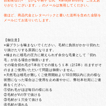
自動発信の=「【かなや刷子 公式 Kanaya Brush】 ご注文あ
りがとうございます。」のメールは無視してください。
後ほど、商品代金とレターパックと書いた送料を含めた金額を
メールにてお送りいたします。
【御注意】
※歯ブラシを噛まないでください。毛材に負担がかかり切れた
り抜けたりする原因になります。
※極まれに植毛の圧力に耐えられず余分な毛量として「切れ
毛」が出る場合が御座います。
その場合切れ毛が1本出てその後もう１本（計2本）出ますがそ
のままご使用いただいて問題は御座いません。
※天然毛は植毛が難しくご使用開始より10日間以内に次の様な
状態になった場合はご使用を止め速やかに、弊社本社宛にご連
絡をください。
①切れ毛がほぼ毎日の様に出る
②毛材がVの字で抜ける
③毛材が１穴全て抜ける
④毛材が潰れる