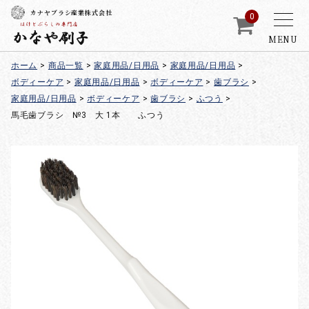
カナヤブラシ産業株式会社
0
MENU
ホーム
>
商品一覧
>
家庭用品/日用品
>
家庭用品/日用品
>
ボディーケア
>
家庭用品/日用品
>
ボディーケア
>
歯ブラシ
>
家庭用品/日用品
>
ボディーケア
>
歯ブラシ
>
ふつう
>
馬毛歯ブラシ №3 大 1本 ふつう