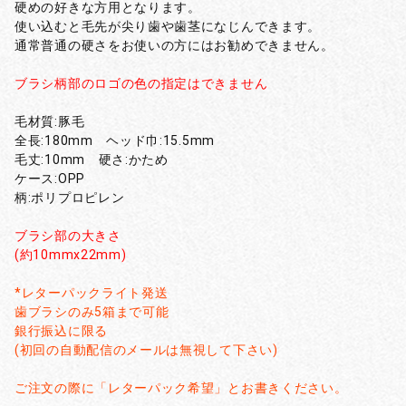
硬めの好きな方用となります。
使い込むと毛先が尖り歯や歯茎になじんできます。
通常普通の硬さをお使いの方にはお勧めできません。
ブラシ柄部のロゴの色の指定はできません
毛材質:豚毛
全長:180mm ヘッド巾:15.5mm
毛丈:10mm 硬さ:かため
ケース:OPP
柄:ポリプロピレン
ブラシ部の大きさ
(約10mmx22mm)
*レターパックライト発送
歯ブラシのみ5箱まで可能
銀行振込に限る
(初回の自動配信のメールは無視して下さい)
ご注文の際に「レターパック希望」とお書きください。