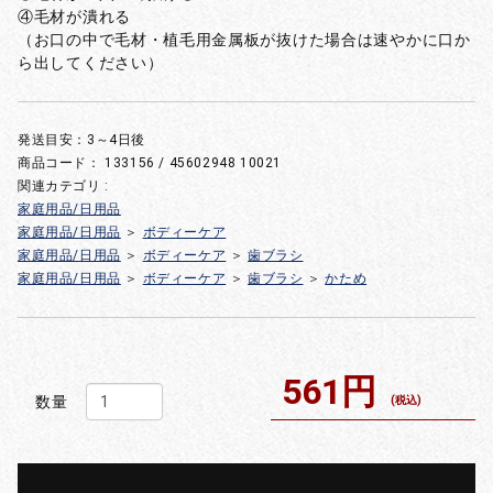
④毛材が潰れる
（お口の中で毛材・植毛用金属板が抜けた場合は速やかに口か
ら出してください）
発送目安：3～4日後
商品コード：
133156 / 45602948 10021
関連カテゴリ :
家庭用品/日用品
家庭用品/日用品
＞
ボディーケア
家庭用品/日用品
＞
ボディーケア
＞
歯ブラシ
家庭用品/日用品
＞
ボディーケア
＞
歯ブラシ
＞
かため
561円
数量
(税込)