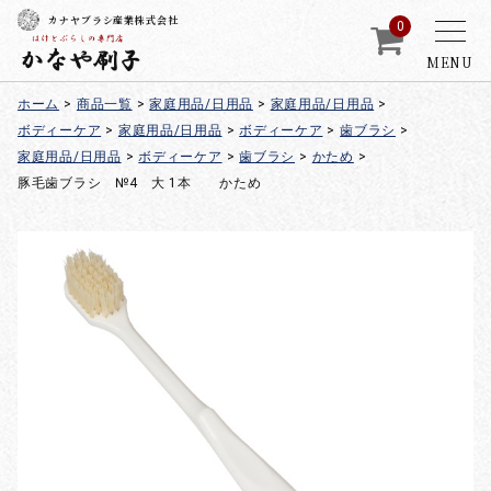
カナヤブラシ産業株式会社
0
MENU
ホーム
>
商品一覧
>
家庭用品/日用品
>
家庭用品/日用品
>
ボディーケア
>
家庭用品/日用品
>
ボディーケア
>
歯ブラシ
>
家庭用品/日用品
>
ボディーケア
>
歯ブラシ
>
かため
>
豚毛歯ブラシ №4 大 1本 かため