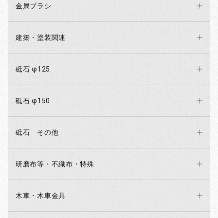
金属ブラシ
建築・塗装関連
砥石 φ125
砥石 φ150
砥石 その他
研磨布等・不織布・特殊
木車・木車金具