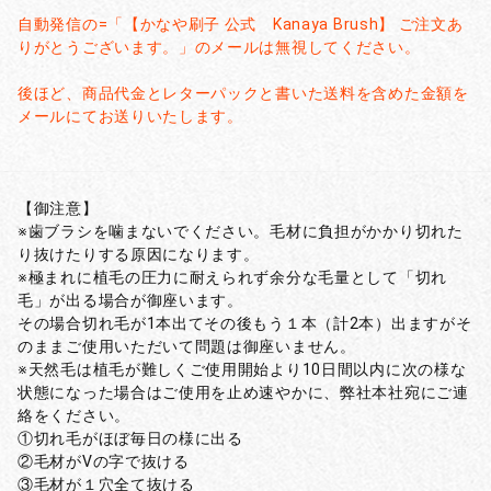
自動発信の=「【かなや刷子 公式 Kanaya Brush】 ご注文あ
りがとうございます。」のメールは無視してください。
後ほど、商品代金とレターパックと書いた送料を含めた金額を
メールにてお送りいたします。
【御注意】
※歯ブラシを噛まないでください。毛材に負担がかかり切れた
り抜けたりする原因になります。
※極まれに植毛の圧力に耐えられず余分な毛量として「切れ
毛」が出る場合が御座います。
その場合切れ毛が1本出てその後もう１本（計2本）出ますがそ
のままご使用いただいて問題は御座いません。
※天然毛は植毛が難しくご使用開始より10日間以内に次の様な
状態になった場合はご使用を止め速やかに、弊社本社宛にご連
絡をください。
①切れ毛がほぼ毎日の様に出る
②毛材がVの字で抜ける
③毛材が１穴全て抜ける