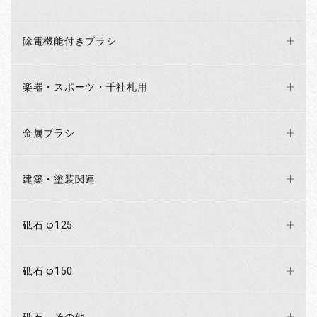
除電機能付きブラシ
楽器・スポーツ・千社札用
金属ブラシ
建築・塗装関連
砥石 φ125
砥石 φ150