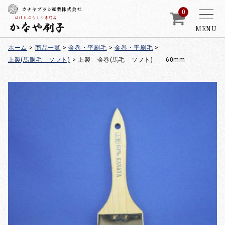
カナヤブラシ産業株式会社
0
MENU
ホーム
>
商品一覧
>
金巻・平刷毛
>
金巻・平刷毛
>
上製(馬胴毛 ソフト)
>
上製 金巻(馬毛 ソフト) 60mm