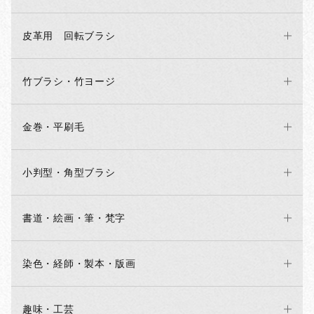
皮革用 回転ブラシ
竹ブラシ・竹ヨージ
金巻・平刷毛
小判型・角型ブラシ
書道・絵画・筆・梵字
染色・経師・製本・版画
趣味・工芸