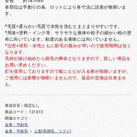
全長 約187mm
各部位は手創りの為、ロットにより各寸法に誤差が御座いま
す。
*毛質=柔らかい毛質で水気を含むとまとまりやすいです。
*用途=塗料・インク等、サラサラな液体や粒子の細かい粉の塗
布に向いています。粘度のある液体には向いていません。
*注意=溶剤・水性ともに刷毛の傷みが早いので使用期間は短く
なります。
毛材が抜け始めたら刷毛の寿命となりますので、新しい商品を
お買い求めください。
釘を使用しておりますので板にヒビが入る事が御座いますが、
ご使用には影響が御座いませんので、返品や交換は出来ませ
ん。
発送目安：指定なし
商品コード：
121013
関連カテゴリ :
金巻・平刷毛
金巻・平刷毛
＞
上製(馬胴毛 ソフト)