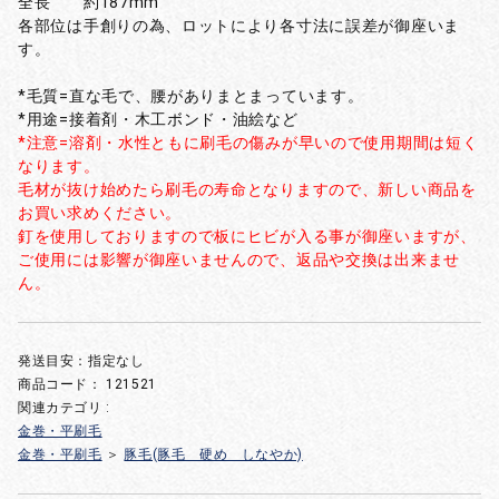
全長 約187mm
各部位は手創りの為、ロットにより各寸法に誤差が御座いま
す。
*毛質=直な毛で、腰がありまとまっています。
*用途=接着剤・木工ボンド・油絵など
*注意=溶剤・水性ともに刷毛の傷みが早いので使用期間は短く
なります。
毛材が抜け始めたら刷毛の寿命となりますので、新しい商品を
お買い求めください。
釘を使用しておりますので板にヒビが入る事が御座いますが、
ご使用には影響が御座いませんので、返品や交換は出来ませ
ん。
発送目安：指定なし
商品コード：
121521
関連カテゴリ :
金巻・平刷毛
金巻・平刷毛
＞
豚毛(豚毛 硬め しなやか)