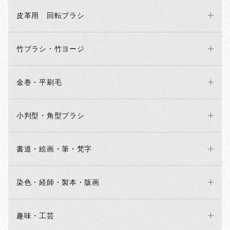
皮革用 回転ブラシ
竹ブラシ・竹ヨージ
金巻・平刷毛
小判型・角型ブラシ
書道・絵画・筆・梵字
染色・経師・製本・版画
趣味・工芸