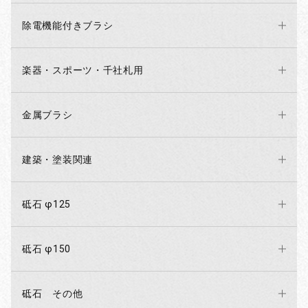
除電機能付きブラシ
楽器・スポーツ・千社札用
金属ブラシ
建築・塗装関連
砥石 φ125
砥石 φ150
砥石 その他