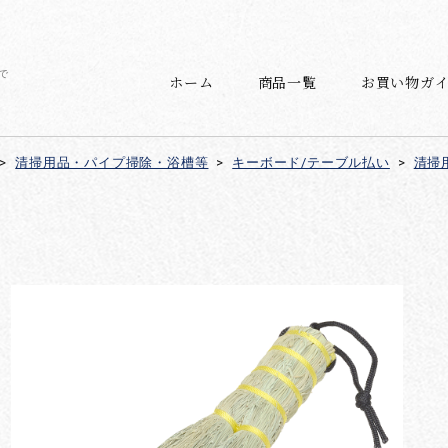
で
ホーム
商品一覧
お買い物ガ
>
清掃用品・パイプ掃除・浴槽等
>
キーボード/テーブル払い
>
清掃