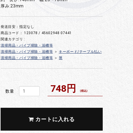
厚み:23mm
発送目安：指定なし
商品コード：
123078 / 45602948 07441
関連カテゴリ :
清掃用品・パイプ掃除・浴槽等
清掃用品・パイプ掃除・浴槽等
＞
キーボード/テーブル払い
清掃用品・パイプ掃除・浴槽等
＞
箒
748円
数量
(税込)
カートに入れる