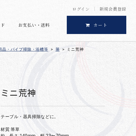
ログイン
新規会員登録
イド
お支払い・送料
カート
用品・パイプ掃除・浴槽等
>
箒
>
ミニ荒神
ミニ荒神
テーブル・器具掃除などに。
材質:箒草
約 長さ:140mm 幅:23〜70mm