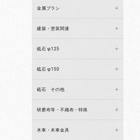
金属ブラシ
建築・塗装関連
砥石 φ125
砥石 φ150
砥石 その他
研磨布等・不織布・特殊
木車・木車金具