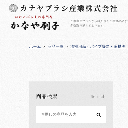
カナヤブラシ産業株式会社
ご家庭用ブラシから職人さんご用達の品ま
多数取り揃えております。
ホーム
>
商品一覧
>
清掃用品・パイプ掃除・浴槽等
商品検索
Search