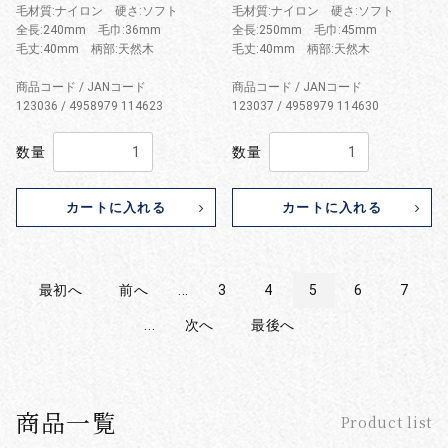
毛材質:ナイロン 硬さ:ソフト
毛材質:ナイロン 硬さ:ソフト
全長:240mm 毛巾:36mm
全長:250mm 毛巾:45mm
毛丈:40mm 柄部:天然木
毛丈:40mm 柄部:天然木
商品コード / JANコード
商品コード / JANコード
123036 / 4958979 114623
123037 / 4958979 114630
数量
数量
カートに入れる
カートに入れる
最初へ
前へ
...
3
4
5
6
7
...
次へ
最後へ
商品一覧
Product list