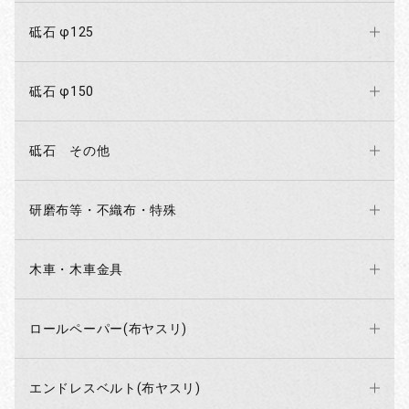
砥石 φ125
砥石 φ150
砥石 その他
研磨布等・不織布・特殊
木車・木車金具
ロールペーパー(布ヤスリ)
エンドレスベルト(布ヤスリ)