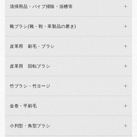
清掃用品・パイプ掃除・浴槽等
靴ブラシ(靴・鞄・革製品の磨き)
皮革用 刷毛・ブラシ
皮革用 回転ブラシ
竹ブラシ・竹ヨージ
金巻・平刷毛
小判型・角型ブラシ