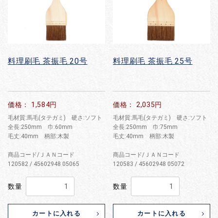
料理刷毛 茶振毛 20号
料理刷毛 茶振毛 25号
価格： 1,584円
価格： 2,035円
毛材質:馬毛(タテガミ) 硬さ:ソフト
毛材質:馬毛(タテガミ) 硬さ:ソフト
全長:250mm 巾:60mm
全長:250mm 巾:75mm
毛丈:40mm 柄部:木製
毛丈:40mm 柄部:木製
商品コード/ＪＡＮコード
商品コード/ＪＡＮコード
120582 / 45602948 05065
120583 / 45602948 05072
数量
数量
カートに入れる
カートに入れる