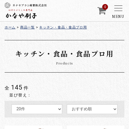
カナヤブラシ産業株式会社
0
MENU
ホーム
>
商品一覧
>
キッチン・食品・食品プロ用
キッチン・食品・食品プロ用
Products
145
全
件
並び替え：