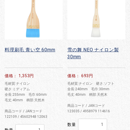
料理刷毛 青い空 60mm
雪の舞 NEO ナイロン製
30mm
お買い物を続ける
カートへ進む
価格： 1,353円
価格： 693円
毛材質:ナイロン
毛材質:ナイロン 硬さ:ソフト
硬さ:ミディアム
全長:240mm 毛巾:30mm
全長:255mm 毛巾:60mm
毛丈:40mm 柄部:天然木
毛丈:40mm 柄部:天然木
商品コード / JANコード
商品コード / JANコード
123035 / 4958979 114616
122109 / 45602948 12063
数量