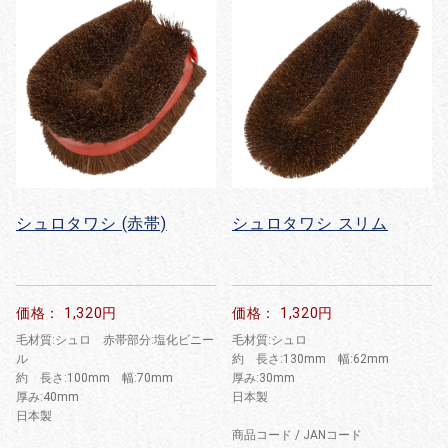
シュロタワシ (赤帯)
シュロタワシ スリム
価格： 1,320円
価格： 1,320円
毛材質:シュロ 赤帯部分:塩化ビニー
毛材質:シュロ
ル
約 長さ:130mm 幅:62mm
約 長さ:100mm 幅:70mm
厚み:30mm
厚み:40mm
日本製
日本製
商品コード / JANコード