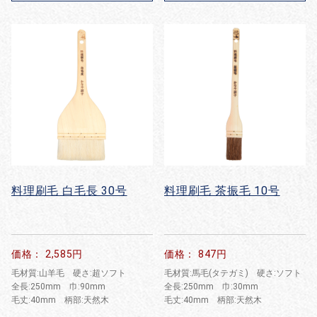
料理刷毛 白毛長 30号
料理刷毛 茶振毛 10号
価格： 2,585円
価格： 847円
毛材質:山羊毛 硬さ:超ソフト
毛材質:馬毛(タテガミ) 硬さ:ソフト
全長:250mm 巾:90mm
全長:250mm 巾:30mm
毛丈:40mm 柄部:天然木
毛丈:40mⅿ 柄部:天然木