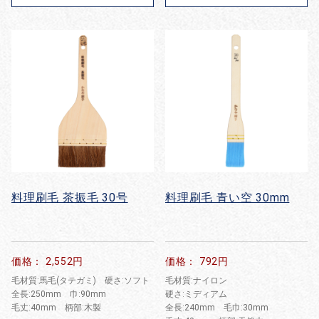
料理刷毛 茶振毛 30号
料理刷毛 青い空 30mm
価格： 2,552円
価格： 792円
毛材質:馬毛(タテガミ) 硬さ:ソフト
毛材質:ナイロン
全長:250mm 巾:90mm
硬さ:ミディアム
毛丈:40mm 柄部:木製
全長:240mm 毛巾:30mm